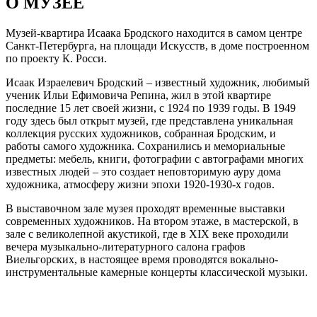
О
МУЗЕЕ
Музей-квартира Исаака Бродского находится в самом центре
Санкт-Петербурга, на площади Искусств, в доме построенном
по проекту К. Росси.
Исаак Израелевич Бродский – известный художник, любимый
ученик Ильи Ефимовича Репина, жил в этой квартире
последние 15 лет своей жизни, с 1924 по 1939 годы. В 1949
году здесь был открыт музей, где представлена уникальная
коллекция русских художников, собранная Бродским, и
работы самого художника. Сохранились и мемориальные
предметы: мебель, книги, фотографии с автографами многих
известных людей – это создает неповторимую ауру дома
художника, атмосферу жизни эпохи 1920-1930-х годов.
В выставочном зале музея проходят временные выставки
современных художников. На втором этаже, в мастерской, в
зале с великолепной акустикой, где в XIX веке проходили
вечера музыкально-литературного салона графов
Виельгорских, в настоящее время проводятся вокально-
инструментальные камерные концерты классической музыки.