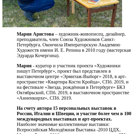
Мария
Аристова
– художник-живописец, дизайнер,
преподаватель, член Союза Художников Санкт-
Петербурга. Окончила Императорскую Академию
Художеств имени И. Е. Репина в 2010 году (мастерская
Эдуарда Кочергина).
Мария
- куратор и участник проекта «Художники
пишут Петербург», проект был представлен в
выставочном центре «Эрмитаж-Выборг» 2018, в арт-
пространстве «Квартира Кости Кройца», СПб. 2019, и
на фестивале «Звезда, рождённая в Петербурге» БКЗ
Октябрьский, СПб. 2019, в выставочном пространстве
«Анненкирхе», СПб. 2019.
На
счету
автора
15
персональных
выставок в
России, Италии и Швеции, и участие более чем в 100
международных выставках и арт-проектах.
Наиболее значимые коллективные выставки:
Всероссийская Молодёжная Выставка -2010 ЦДХ,