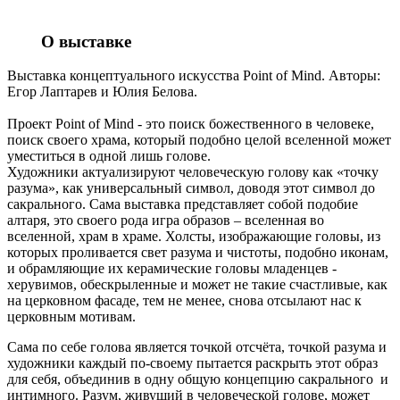
О выставке
Выставка концептуального искусства Point of Mind. Авторы:
Егор Лаптарев и Юлия Белова.
Проект Point of Mind - это поиск божественного в человеке,
поиск своего храма, который подобно целой вселенной может
уместиться в одной лишь голове.
Художники актуализируют человеческую голову как «точку
разума», как универсальный символ, доводя этот символ до
сакрального. Сама выставка представляет собой подобие
алтаря, это своего рода игра образов – вселенная во
вселенной, храм в храме. Холсты, изображающие головы, из
которых проливается свет разума и чистоты, подобно иконам,
и обрамляющие их керамические головы младенцев -
херувимов, обескрыленные и может не такие счастливые, как
на церковном фасаде, тем не менее, снова отсылают нас к
церковным мотивам.
Сама по себе голова является точкой отсчёта, точкой разума и
художники каждый по-своему пытается раскрыть этот образ
для себя, объединив в одну общую концепцию сакрального и
интимного. Разум, живущий в человеческой голове, может